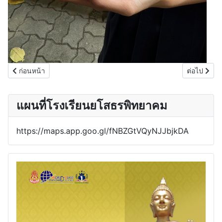
เนื้อหาก่อนหน้า: พระพรชัยมงคลเฉลิมพระชนมพรรษาพระบาทสมเด็จพระน
เนื้อหาถัดไ
ก่อนหน้า
ต่อไป
แผนที่โรงเรียนยโสธรพิทยาคม
https://maps.app.goo.gl/fNBZGtVQyNJJbjkDA