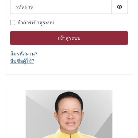
รหัสผ่าน
แสดงรหั
จำการเข้าสู่ระบบ
เข้าสู่ระบบ
ลืมรหัสผ่าน?
ลืมชื่อผู้ใช้?