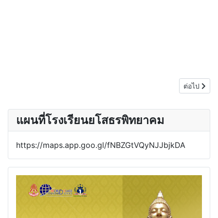
เนื้อหาถัด
ต่อไป
แผนที่โรงเรียนยโสธรพิทยาคม
https://maps.app.goo.gl/fNBZGtVQyNJJbjkDA